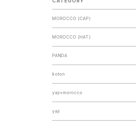
CATEGORY
MOROCCO (CAP)
MOROCCO (HAT)
PANDA
koton
yaji×morocco
yaji