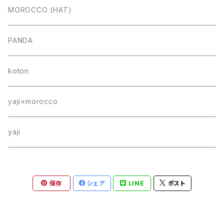
MOROCCO (HAT)
PANDA
koton
yaji×morocco
yaji
保存
シェア
LINE
ポスト