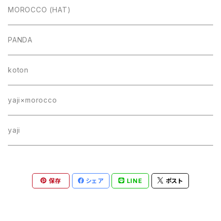
MOROCCO (HAT)
PANDA
koton
yaji×morocco
yaji
保存
シェア
LINE
ポスト