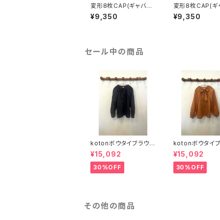
変形8枚CAP(ギャバジ
変形8枚CAP(ギ
ン)/ブルー
ン)/シナモン
¥9,350
¥9,350
セール中の商品
kotonボウタイブラウス
kotonボウタイ
(黒)
(飴色)
¥15,092
¥15,092
30%OFF
30%OFF
その他の商品