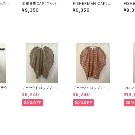
ャバジ
変形8枚CAP(ギャバジ
FISHERMAN CAP2/
FISH
ン)/バーガンディ
オフホワイト
ナチュ
¥9,350
¥9,350
¥9,3
ブラウス
チェックドロップノース
チェックドロップノース
フロン
リーブ(カーキ)
リーブ(ワインレッド)
パンツ
¥9,240
¥9,240
¥16,
30%OFF
30%OFF
30%