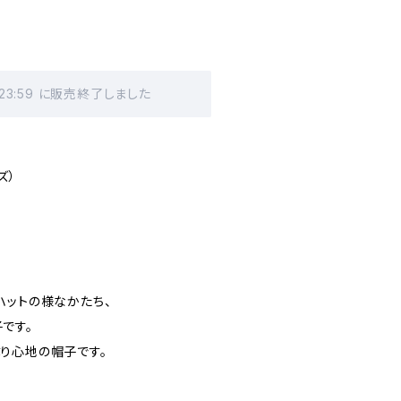
 23:59 に販売終了しました
ズ）
ハットの様なかたち、
です。
り心地の帽子です。