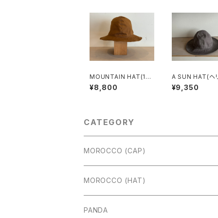
MOUNTAIN HAT(11
A SUN HAT(
号帆布)/シナモン
ン)/グレー
¥8,800
¥9,350
CATEGORY
MOROCCO (CAP)
MOROCCO (HAT)
PANDA