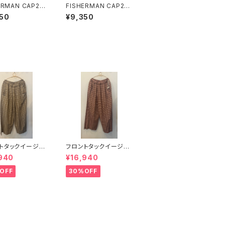
ERMAN CAP2/
FISHERMAN CAP2/
ラル
キャメル
50
¥9,350
トタックイージー
フロントタックイージー
(カーキ)
パンツ(ワインレッド)
940
¥16,940
OFF
30%OFF